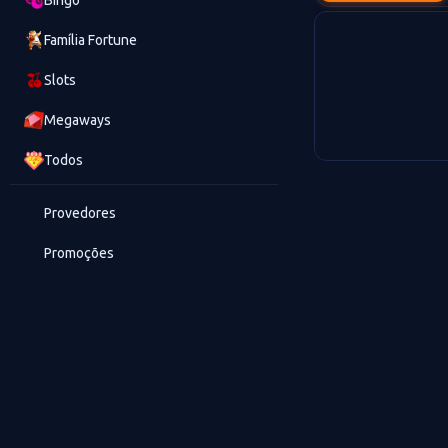
Bingo
Família Fortune
Slots
Megaways
Todos
Provedores
Promoções