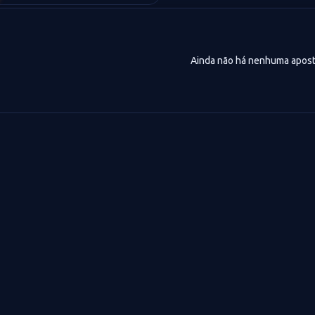
Ainda não há nenhuma apost