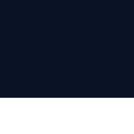
Jurídico