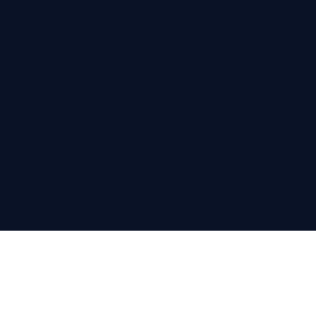
Suporte
Pagamentos