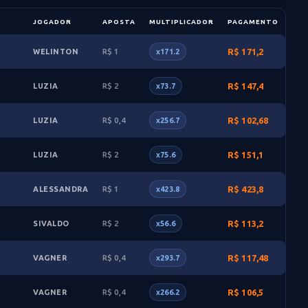
JOGADOR
APOSTA
MULTIPLICADOR
PAGAMENTO
1
171,2
WELINTON
x171.2
2
147,4
LUZIA
x73.7
0,4
102,68
LUZIA
x256.7
2
151,1
LUZIA
x75.6
1
423,8
ALESSANDRA
x423.8
2
113,2
SIVALDO
x56.6
0,4
117,48
VAGNER
x293.7
0,4
106,5
VAGNER
x266.2