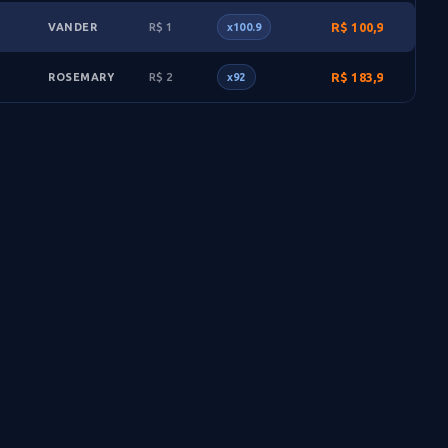
1
100,9
VANDER
x100.9
2
183,9
ROSEMARY
x92