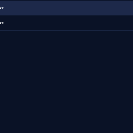
rs!
rs!