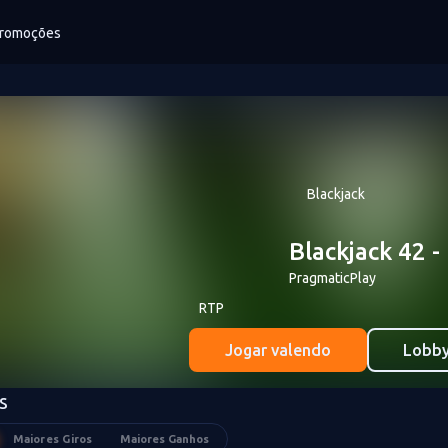
romoções
Blackjack
Blackjack 42 -
PragmaticPlay
RTP
Jogar valendo
Lobby
Maiores Giros