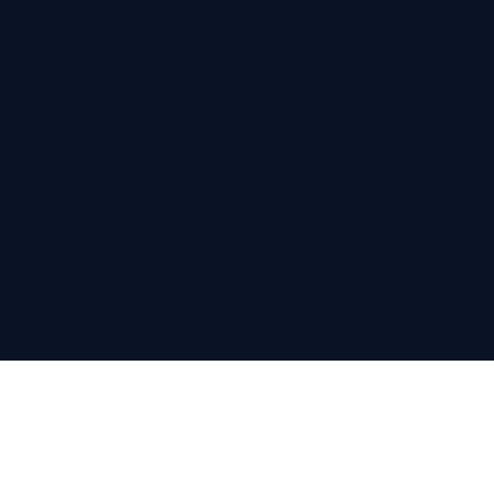
Jurídico