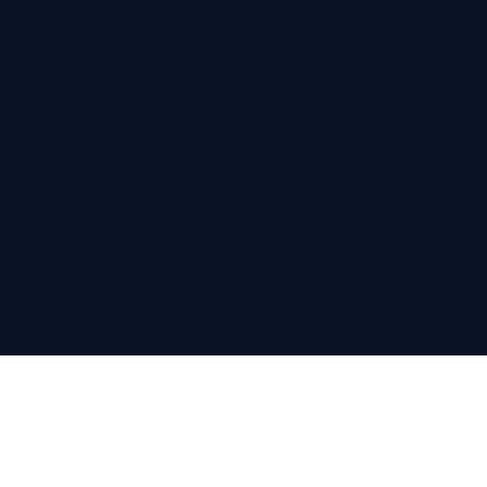
Licença
Informações