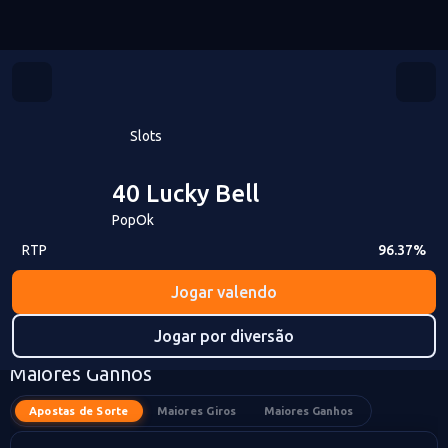
Slots
40 Lucky Bell
PopOk
RTP
96.37%
Jogar valendo
Jogar por diversão
Apostas de Sorte
Maiores Giros