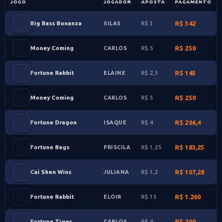
JOGO
JOGADOR
APOSTA
PAGAMENTO
Big Bass Bonanza
3
342
SILAS
Money Coming
5
250
CARLOS
Fortune Rabbit
2,5
145
ELAINE
Money Coming
5
250
CARLOS
Fortune Dragon
4
206,4
ISAQUE
Fortune Bags
1,25
183,25
PRISCILA
Cai Shen Wins
1,2
107,28
JULIANA
Fortune Rabbit
15
1.260
ELOIR
Fortune Tiger
4
200
CARLOS