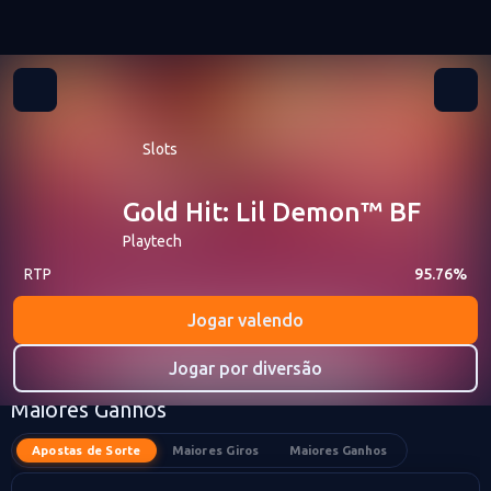
Slots
Gold Hit: Lil Demon™ BF
Playtech
RTP
95.76%
Jogar valendo
Jogar por diversão
Apostas de Sorte
Maiores Giros