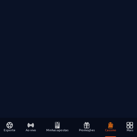
Esporte
Ao vivo
Minhas apostas
Promoções
Cassino
Mais