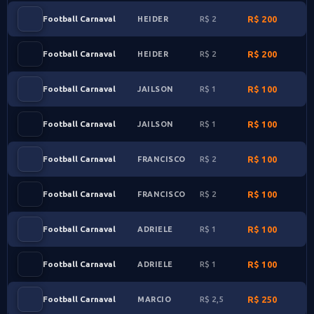
Football Carnaval
2
200
HEIDER
Football Carnaval
2
200
HEIDER
Football Carnaval
1
100
JAILSON
Football Carnaval
1
100
JAILSON
Football Carnaval
2
100
FRANCISCO
Football Carnaval
2
100
FRANCISCO
Football Carnaval
1
100
ADRIELE
Football Carnaval
1
100
ADRIELE
Football Carnaval
2,5
250
MARCIO