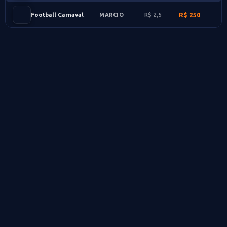
Football Carnaval
2,5
250
MARCIO