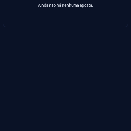
Ainda não há nenhuma aposta.