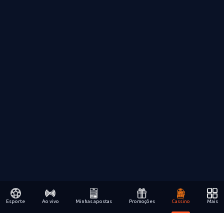
Esporte
Ao vivo
Minhas apostas
Promoções
Cassino
Mais