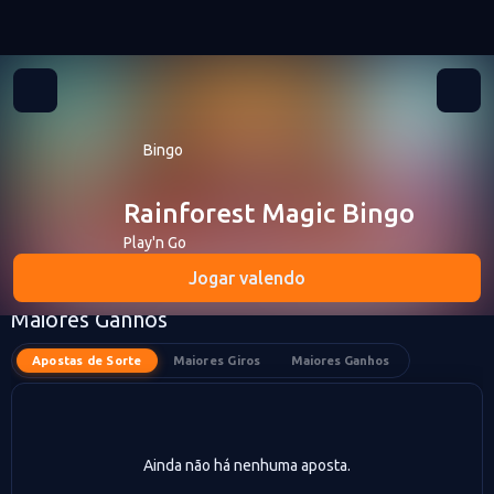
Bingo
Rainforest Magic Bingo
Play'n Go
Jogar valendo
Apostas de Sorte
Maiores Giros
Ainda não há nenhuma aposta.