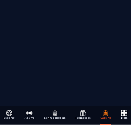
Esporte
Ao vivo
Minhas apostas
Promoções
Cassino
Mais