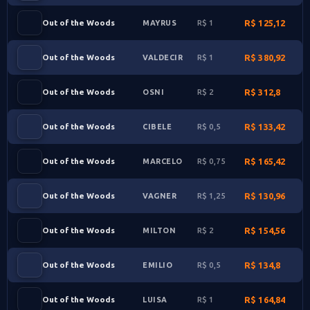
Out of the Woods
1
125,12
MAYRUS
Out of the Woods
1
380,92
VALDECIR
Out of the Woods
2
312,8
OSNI
Out of the Woods
0,5
133,42
CIBELE
Out of the Woods
0,75
165,42
MARCELO
Out of the Woods
1,25
130,96
VAGNER
Out of the Woods
2
154,56
MILTON
Out of the Woods
0,5
134,8
EMILIO
Out of the Woods
1
164,84
LUISA