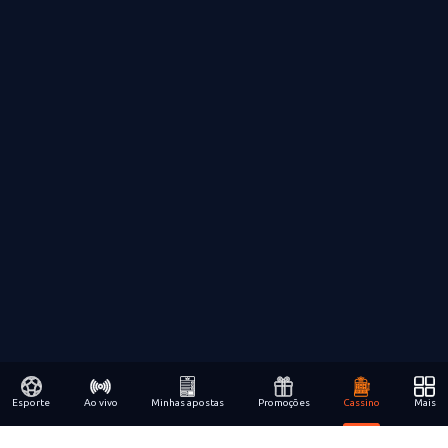
Esporte
Ao vivo
Minhas apostas
Promoções
Cassino
Mais