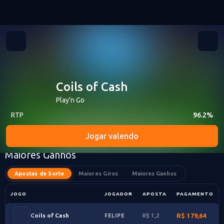
Coils of Cash
Play'n Go
RTP
96.2%
Jogar valendo
Apostas de Sorte
Maiores Giros
JOGO
JOGADOR
APOSTA
PAGAMENTO
Coils of Cash
1,2
179,64
FELIPE