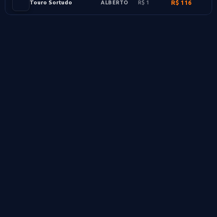
Touro Sortudo
1
116
ALBERTO