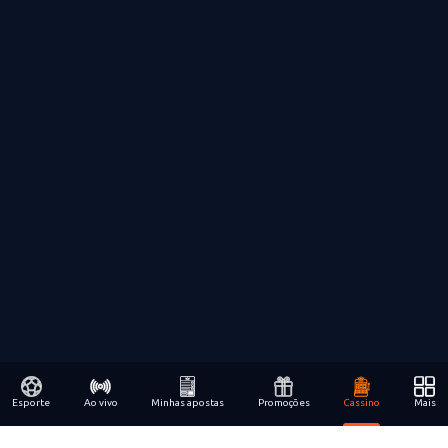
Esporte
Ao vivo
Minhas apostas
Promoções
Cassino
Mais