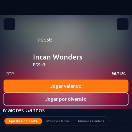
PG Soft
Incan Wonders
PGSoft
RTP
96.74%
Jogar valendo
Jogar por diversão
Apostas de Sorte
Maiores Giros