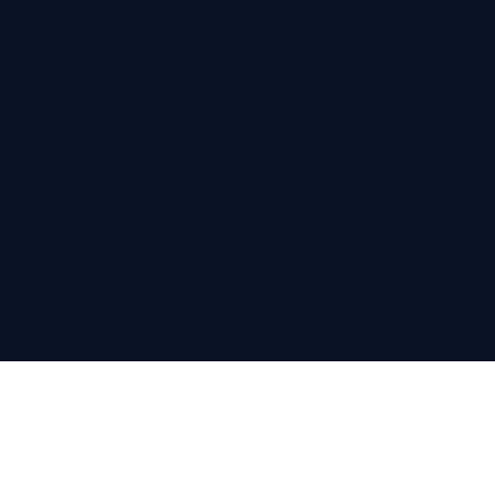
Suporte
Pagamentos