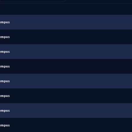
lympus
lympus
lympus
lympus
lympus
lympus
lympus
lympus