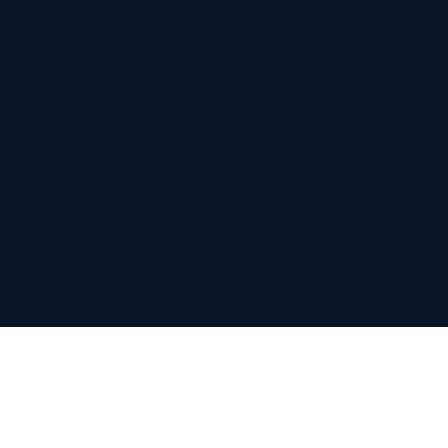
Jurídico