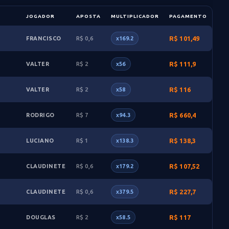
JOGADOR
APOSTA
MULTIPLICADOR
PAGAMENTO
0,6
101,49
FRANCISCO
x169.2
2
111,9
VALTER
x56
2
116
VALTER
x58
7
660,4
RODRIGO
x94.3
1
138,3
LUCIANO
x138.3
0,6
107,52
CLAUDINETE
x179.2
0,6
227,7
CLAUDINETE
x379.5
2
117
DOUGLAS
x58.5