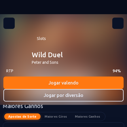
Slots
Wild Duel
Peter and Sons
RTP
94%
Jogar valendo
Jogar por diversão
Apostas de Sorte
Maiores Giros