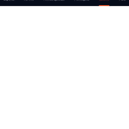
Licença
Informações
Jurídico
Suporte
Pagamentos
Sociais