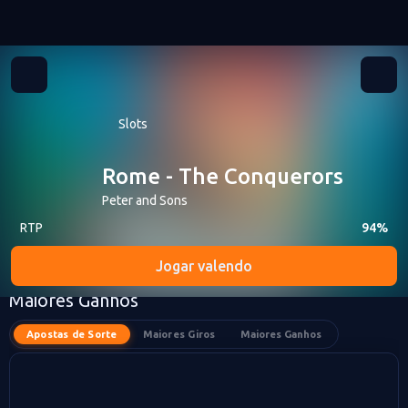
Slots
Rome - The Conquerors
Peter and Sons
RTP
94%
Jogar valendo
Apostas de Sorte
Maiores Giros