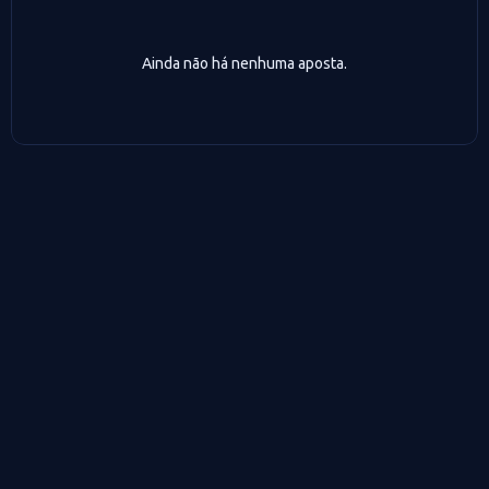
Ainda não há nenhuma aposta.