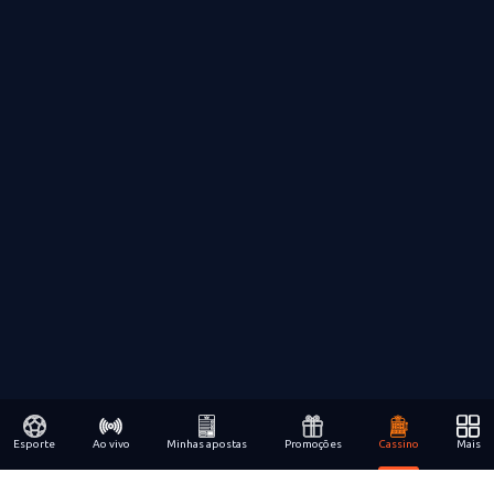
Esporte
Ao vivo
Minhas apostas
Promoções
Cassino
Mais