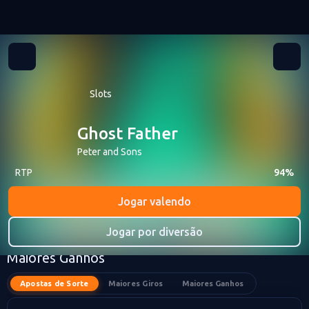
Slots
Ghost Father
Peter and Sons
RTP
94%
Jogar valendo
Jogar por diversão
Apostas de Sorte
Maiores Giros