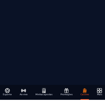
Esporte
Ao vivo
Minhas apostas
Promoções
Cassino
Mais