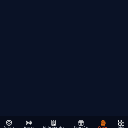
Esporte
Ao vivo
Minhas apostas
Promoções
Cassino
Mais