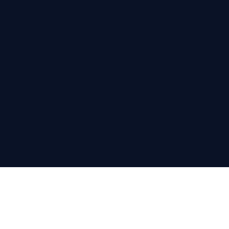
Suporte
Pagamentos