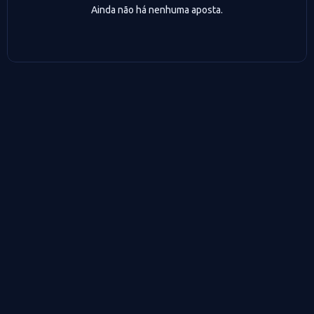
Ainda não há nenhuma aposta.