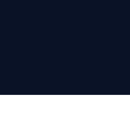
Jurídico