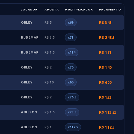
JOGADOR
APOSTA
MULTIPLICADOR
PAGAMENTO
5
345
ORLEY
x69
3,5
248,5
RUBEMAR
x71
1,5
171
RUBEMAR
x114
2
140
ORLEY
x70
10
600
ORLEY
x60
2
153
ORLEY
x76.5
1,5
113,25
ADILSON
x75.5
1
112,5
ADILSON
x112.5