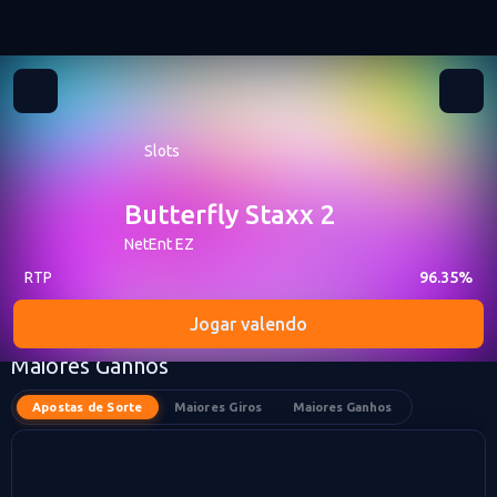
Slots
Butterfly Staxx 2
NetEnt EZ
RTP
96.35%
Jogar valendo
Apostas de Sorte
Maiores Giros