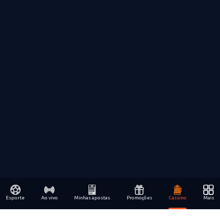
Esporte
Ao vivo
Minhas apostas
Promoções
Cassino
Mais