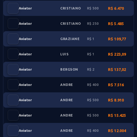
Aviator
500
6.470
CRISTIANO
Aviator
250
5.485
CRISTIANO
Aviator
1
109,77
GRAZIANE
Aviator
1
223,09
LUIS
Aviator
2
137,02
BERGSON
Aviator
400
7.516
ANDRE
Aviator
500
8.910
ANDRE
Aviator
500
15.425
ANDRE
Aviator
400
12.004
ANDRE