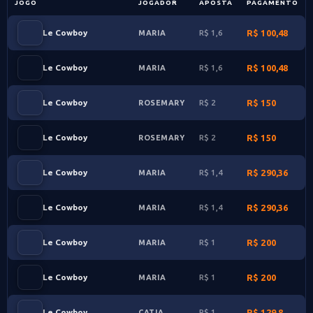
JOGO
JOGADOR
APOSTA
PAGAMENTO
Le Cowboy
1,6
100,48
MARIA
Le Cowboy
1,6
100,48
MARIA
Le Cowboy
2
150
ROSEMARY
Le Cowboy
2
150
ROSEMARY
Le Cowboy
1,4
290,36
MARIA
Le Cowboy
1,4
290,36
MARIA
Le Cowboy
1
200
MARIA
Le Cowboy
1
200
MARIA
Le Cowboy
1
129,8
CATIA