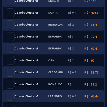
Cosmic Clusters!
1
114,1
SERGIO
Cosmic Clusters!
0,4
149,58
SONIA
Cosmic Clusters!
2
131,4
REINALDO
Cosmic Clusters!
3
170,4
EDUARDO
Cosmic Clusters!
2
160,4
EDUARDO
Cosmic Clusters!
2
190
OSNI
Cosmic Clusters!
0,6
151,77
CLADEMIR
Cosmic Clusters!
1
133,2
RONALDO
Cosmic Clusters!
0,6
166,44
LEANDRO