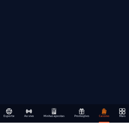
Esporte
Ao vivo
Minhas apostas
Promoções
Cassino
Mais