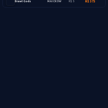
Brawl Gods
5
373
MAICKOW