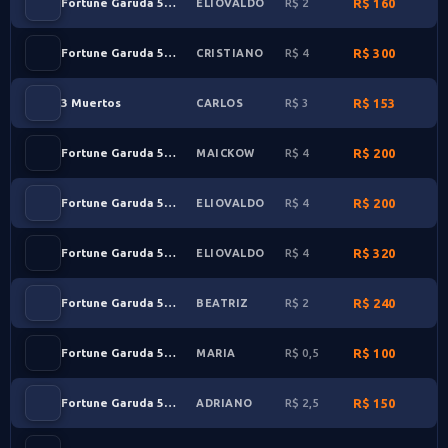
Fortune Garuda 500
2
160
ELIOVALDO
Fortune Garuda 500
4
300
CRISTIANO
3 Muertos
3
153
CARLOS
Fortune Garuda 500
4
200
MAICKOW
Fortune Garuda 500
4
200
ELIOVALDO
Fortune Garuda 500
4
320
ELIOVALDO
Fortune Garuda 500
2
240
BEATRIZ
Fortune Garuda 500
0,5
100
MARIA
Fortune Garuda 500
2,5
150
ADRIANO