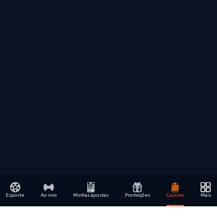
Esporte
Ao vivo
Minhas apostas
Promoções
Cassino
Mais