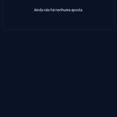
Ainda não há nenhuma aposta.