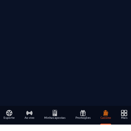
Esporte
Ao vivo
Minhas apostas
Promoções
Cassino
Mais