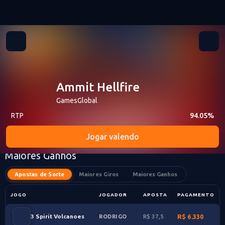
Ammit Hellfire
GamesGlobal
RTP
94.05%
Jogar valendo
Apostas de Sorte
Maiores Giros
JOGO
JOGADOR
APOSTA
PAGAMENTO
3 Spirit Volcanoes
37,5
6.330
RODRIGO