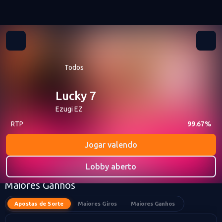
Todos
Lucky 7
Ezugi EZ
RTP
99.67%
Jogar valendo
Lobby aberto
Apostas de Sorte
Maiores Giros