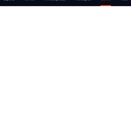
Licença
Informações
Jurídico
Suporte
Pagamentos
Sociais