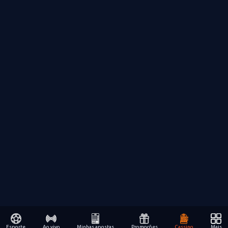
Esporte
Ao vivo
Minhas apostas
Promoções
Cassino
Mais