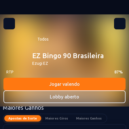
Todos
EZ Bingo 90 Brasileira
Ezugi EZ
RTP
87%
Jogar valendo
Lobby aberto
Apostas de Sorte
Maiores Giros