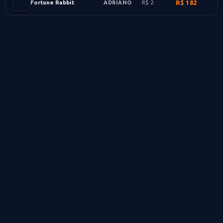
Fortune Rabbit
2
182
ADRIANO