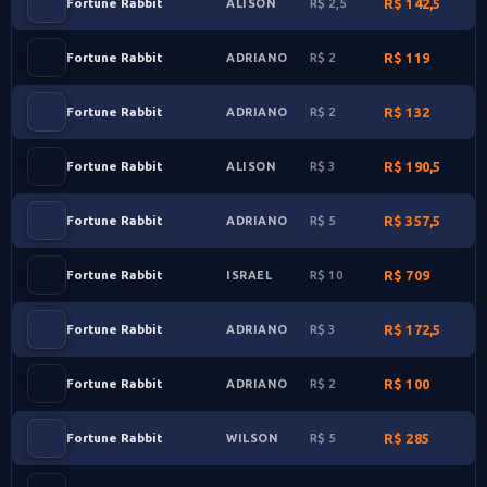
Fortune Rabbit
2,5
142,5
ALISON
Fortune Rabbit
2
119
ADRIANO
Fortune Rabbit
2
132
ADRIANO
Fortune Rabbit
3
190,5
ALISON
Fortune Rabbit
5
357,5
ADRIANO
Fortune Rabbit
10
709
ISRAEL
Fortune Rabbit
3
172,5
ADRIANO
Fortune Rabbit
2
100
ADRIANO
Fortune Rabbit
5
285
WILSON