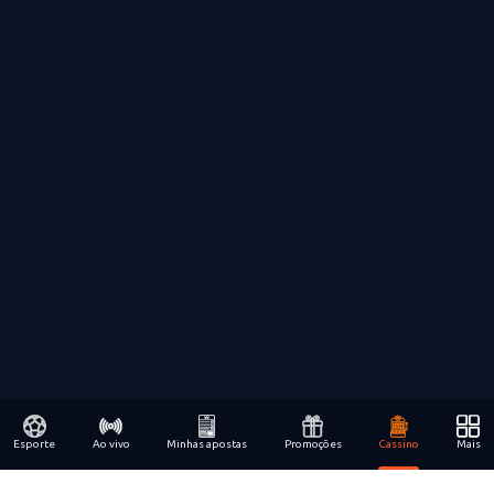
Esporte
Ao vivo
Minhas apostas
Promoções
Cassino
Mais