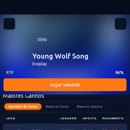
Slots
Young Wolf Song
Evoplay
RTP
96%
Jogar valendo
Apostas de Sorte
Maiores Giros
JOGO
JOGADOR
APOSTA
PAGAMENTO