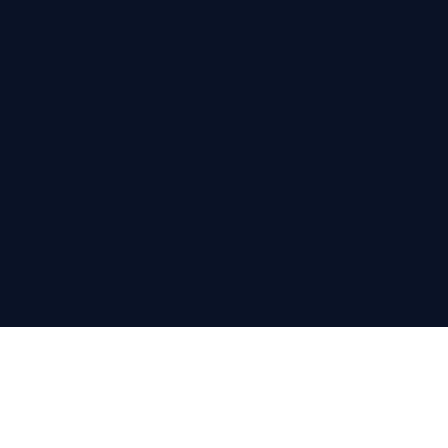
Jurídico