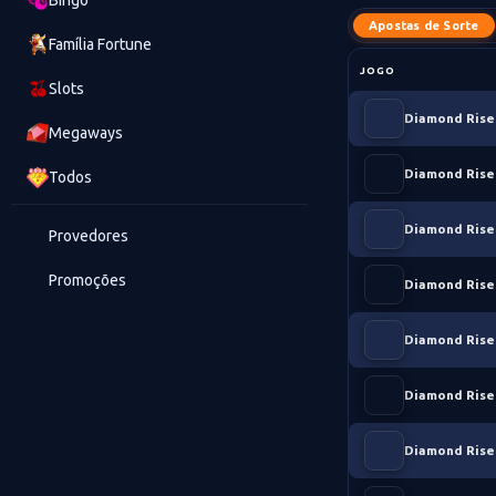
Bingo
Apostas de Sorte
Família Fortune
JOGO
Slots
Diamond Rise
Megaways
Diamond Rise
Todos
Diamond Rise
Provedores
Promoções
Diamond Rise
Diamond Rise
Diamond Rise
Diamond Rise