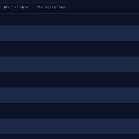
Maiores Giros