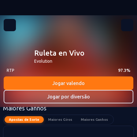
Ruleta en Vivo
Evolution
RTP
97.3%
Jogar valendo
Jogar por diversão
Apostas de Sorte
Maiores Giros