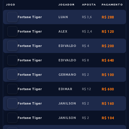
JOGO
JOGADOR
APOSTA
PAGAMENTO
Fortune Tiger
3,6
288
LUAN
Fortune Tiger
2,4
120
ALEX
Fortune Tiger
4
200
EDIVALDO
Fortune Tiger
8
640
EDIVALDO
Fortune Tiger
2
100
GERMANO
Fortune Tiger
12
600
EDIMAR
Fortune Tiger
2
160
JANILSON
Fortune Tiger
2
104
JANILSON