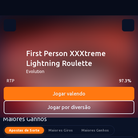
First Person XXXtreme
Lightning Roulette
Evolution
RTP
97.3%
Jogar valendo
Jogar por diversão
Apostas de Sorte
Maiores Giros