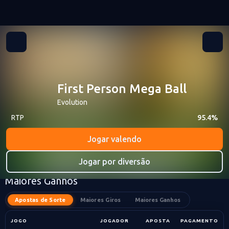
First Person Mega Ball
Evolution
RTP
95.4%
Jogar valendo
Jogar por diversão
Apostas de Sorte
Maiores Giros
JOGO
JOGADOR
APOSTA
PAGAMENTO