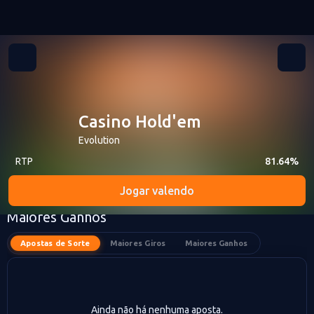
Casino Hold'em
Evolution
RTP
81.64%
Jogar valendo
Apostas de Sorte
Maiores Giros
Ainda não há nenhuma aposta.