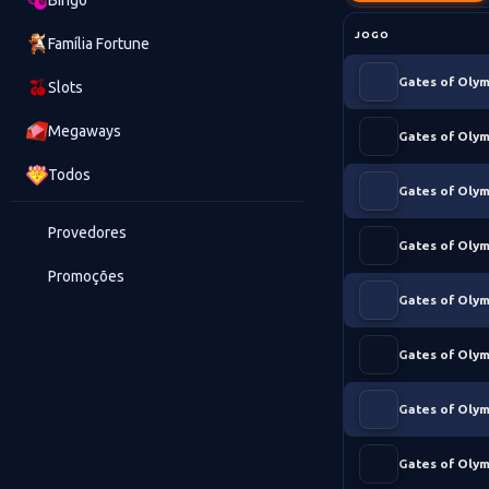
Bingo
JOGO
Família Fortune
Gates of Oly
Slots
Megaways
Gates of Oly
Todos
Gates of Oly
Provedores
Gates of Oly
Promoções
Gates of Oly
Gates of Oly
Gates of Oly
Gates of Oly