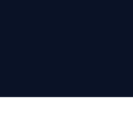
Suporte
Pagamentos