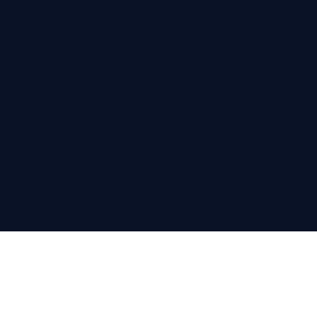
Licença
Informações