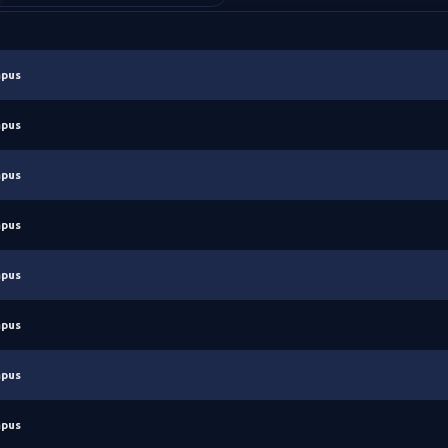
mpus
mpus
mpus
mpus
mpus
mpus
mpus
mpus