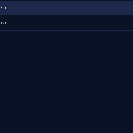
mpus
mpus