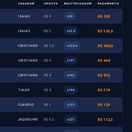
JOGADOR
APOSTA
MULTIPLICADOR
PAGAMENTO
4
200
ISAIAS
x50
2
105,6
ISAIAS
x52.8
1,5
489,6
CRISTIANO
x326.4
4
404
CRISTIANO
x101
4
972
CRISTIANO
x243
4
576
TIAGO
x144
1
120
CLAUDIO
x120
0,5
112,5
JAQUELINE
x225