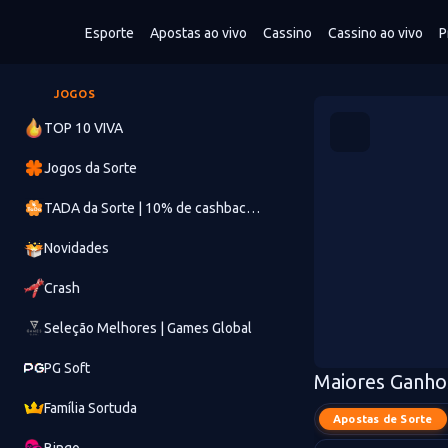
Esporte
Apostas ao vivo
Cassino
Cassino ao vivo
P
JOGOS
TOP 10 VIVA
Jogos da Sorte
TADA da Sorte | 10% de cashback diariamente!
Novidades
Crash
Seleção Melhores | Games Global
PG Soft
Família Sortuda
Apostas de Sorte