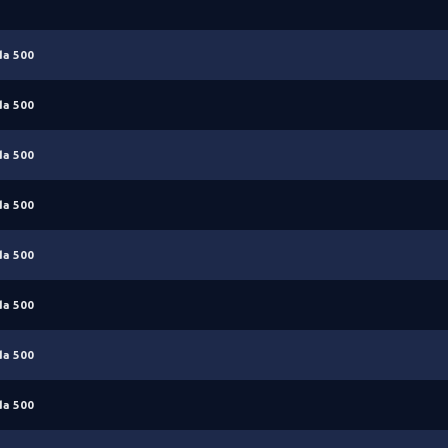
da 500
da 500
da 500
da 500
da 500
da 500
da 500
da 500