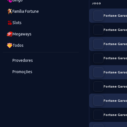
Bingo
JOGO
Família Fortune
Fortune Garu
Slots
Fortune Garu
Megaways
Fortune Garu
Todos
Fortune Garu
Provedores
Promoções
Fortune Garu
Fortune Garu
Fortune Garu
Fortune Garu