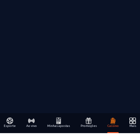
Esporte
Ao vivo
Minhas apostas
Promoções
Cassino
Mais