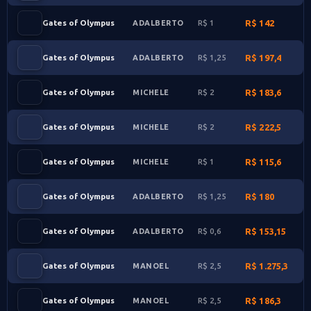
Gates of Olympus
1
142
ADALBERTO
Gates of Olympus
1,25
197,4
ADALBERTO
Gates of Olympus
2
183,6
MICHELE
Gates of Olympus
2
222,5
MICHELE
Gates of Olympus
1
115,6
MICHELE
Gates of Olympus
1,25
180
ADALBERTO
Gates of Olympus
0,6
153,15
ADALBERTO
Gates of Olympus
2,5
1.275,3
MANOEL
Gates of Olympus
2,5
186,3
MANOEL