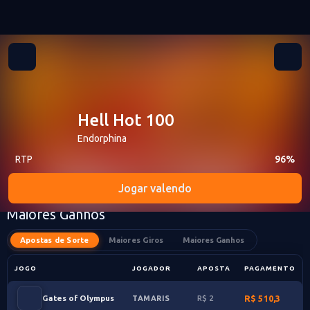
Hell Hot 100
Endorphina
RTP
96%
Jogar valendo
Apostas de Sorte
Maiores Giros
JOGO
JOGADOR
APOSTA
PAGAMENTO
Gates of Olympus
2
510,3
TAMARIS