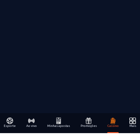
Esporte
Ao vivo
Minhas apostas
Promoções
Cassino
Mais