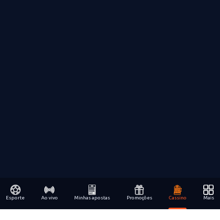
Esporte
Ao vivo
Minhas apostas
Promoções
Cassino
Mais