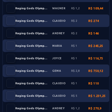
Raging Gods Olympus 2
1,2
109,44
WAGNER
Raging Gods Olympus 2
2
274
CLAUDIO
Raging Gods Olympus 2
2
146
ANDREY
Raging Gods Olympus 2
1
245,25
MARIA
Raging Gods Olympus 2
1
116,75
JOYCE
Raging Gods Olympus 2
2,8
750,12
GEMA
Raging Gods Olympus 2
1
110
CLAUDIO
Raging Gods Olympus 2
5
1.231,25
CLAUDIO
Raging Gods Olympus 2
1,2
270,9
ANDREY