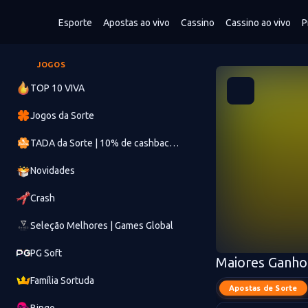
Esporte
Apostas ao vivo
Cassino
Cassino ao vivo
P
JOGOS
TOP 10 VIVA
Jogos da Sorte
TADA da Sorte | 10% de cashback diariamente!
Novidades
Crash
Seleção Melhores | Games Global
PG Soft
Família Sortuda
Apostas de Sorte