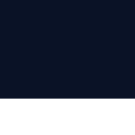
Licença
Informações