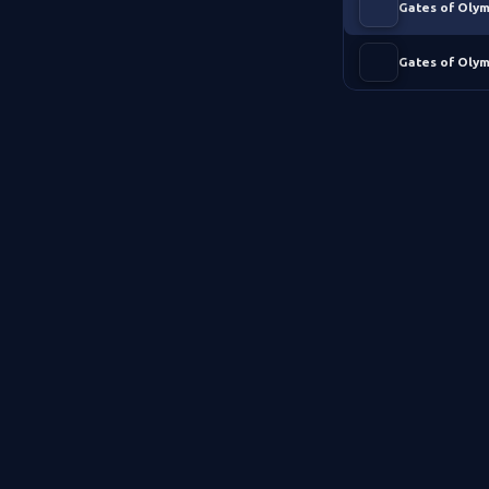
Gates of Oly
Gates of Oly