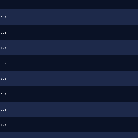
mpus
mpus
mpus
mpus
mpus
mpus
mpus
mpus