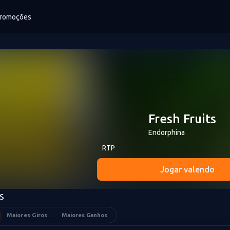
romoções
Fresh Fruits
Endorphina
RTP
Jogar valendo
Maiores Giros