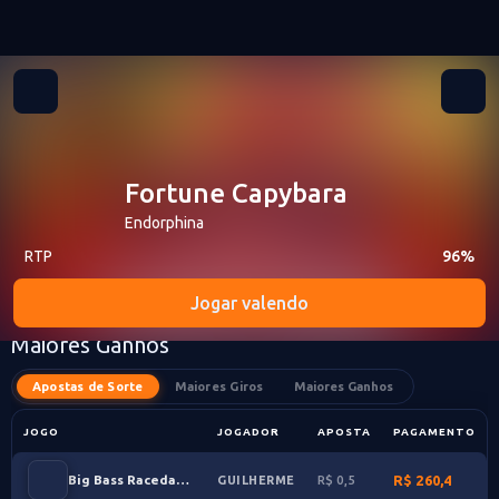
Fortune Capybara
Endorphina
RTP
96%
Jogar valendo
Apostas de Sorte
Maiores Giros
JOGO
JOGADOR
APOSTA
PAGAMENTO
Big Bass Raceday Repeat
0,5
260,4
GUILHERME