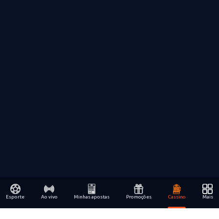
Esporte
Ao vivo
Minhas apostas
Promoções
Cassino
Mais