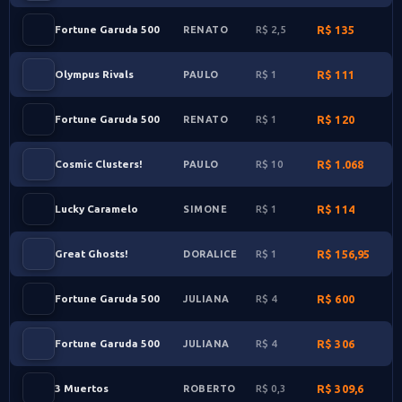
Fortune Garuda 500
2,5
135
RENATO
Olympus Rivals
1
111
PAULO
Fortune Garuda 500
1
120
RENATO
Cosmic Clusters!
10
1.068
PAULO
Lucky Caramelo
1
114
SIMONE
Great Ghosts!
1
156,95
DORALICE
Fortune Garuda 500
4
600
JULIANA
Fortune Garuda 500
4
306
JULIANA
3 Muertos
0,3
309,6
ROBERTO