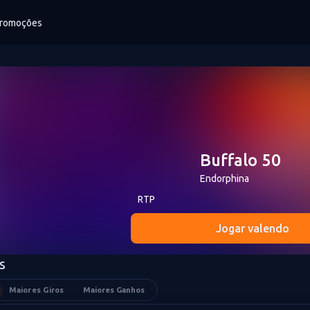
romoções
Buffalo 50
Endorphina
RTP
Jogar valendo
Maiores Giros