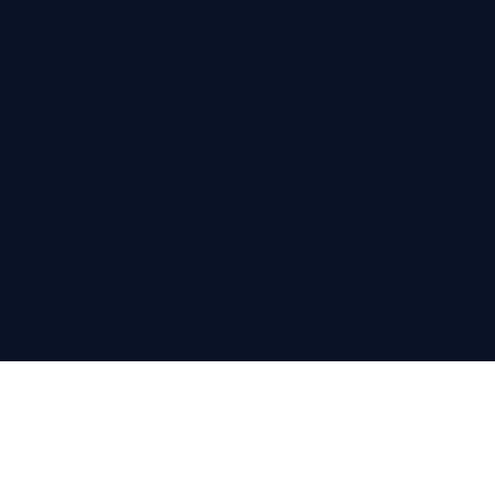
Suporte
Pagamentos