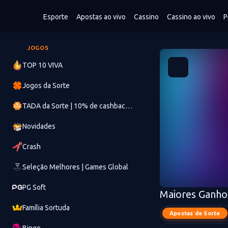
Esporte
Apostas ao vivo
Cassino
Cassino ao vivo
P
JOGOS
TOP 10 VIVA
Jogos da Sorte
TADA da Sorte | 10% de cashback diariamente!
Novidades
Crash
Seleção Melhores | Games Global
PG Soft
Família Sortuda
Apostas de Sorte