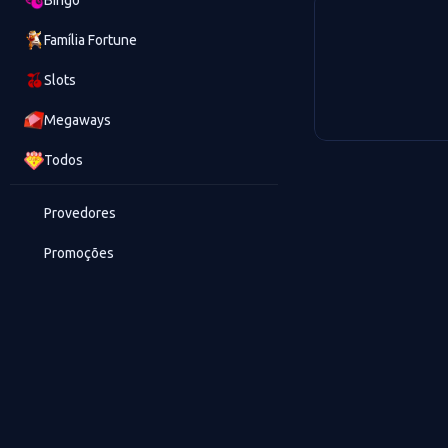
Bingo
Família Fortune
Slots
Megaways
Todos
Provedores
Promoções