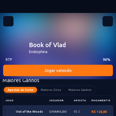
Book of Vlad
Endorphina
RTP
96%
Jogar valendo
Apostas de Sorte
Maiores Giros
JOGO
JOGADOR
APOSTA
PAGAMENTO
Out of the Woods
2
126,88
GIVANILDO