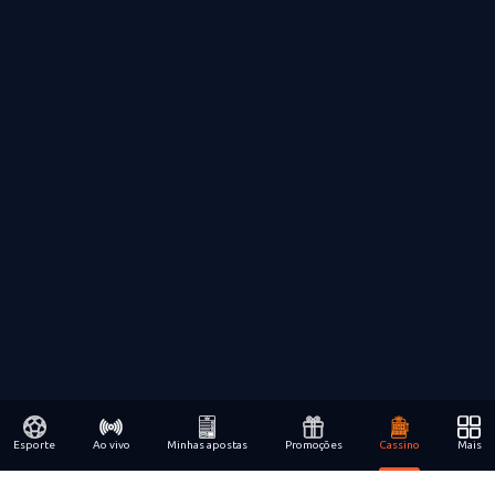
Esporte
Ao vivo
Minhas apostas
Promoções
Cassino
Mais